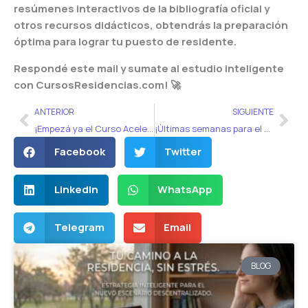
resúmenes interactivos de la bibliografía oficial y
otros recursos didácticos, obtendrás la preparación
óptima para lograr tu puesto de residente.
Respondé este mail y sumate al estudio inteligente
con CursosResidencias.com! 🚀
Ant
Sig
ANTERIOR
SIGUIENTE
¡Empezá ya el Curso Acelerado! 🚀
¡Últimas semanas para el examen! 📚✏️
Facebook
Twitter
LinkedIn
WhatsApp
Telegram
Email
BLOG