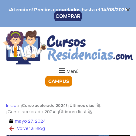
Ir
¡Atención!
Precios congelados hasta el 14/08/2026
al
COMPRAR
contenido
Menú
CAMPUS
Inicio
»
¡Curso acelerado 2024! ¡Últimos días! 🚀
¡Curso acelerado 2024! ¡Últimos días! 🚀
mayo 27, 2024
Volver al Blog