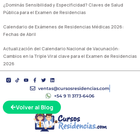
¿Dominás Sensibilidad y Especificidad? Claves de Salud
Pública para el Examen de Residencias
Calendario de Exámenes de Residencias Médicas 2026:
Fechas de Abril
Actualización del Calendario Nacional de Vacunación:
Cambios en la Triple Viral clave para el Examen de Residencias
2026
Y
F
T
L
o
a
w
i
u
c
i
n
ventas@cursosresidencias.com
t
e
t
k
+54 9 11 3173-6406
u
b
t
e
b
o
e
d
Volver al Blog
e
o
r
i
k
n
-
f