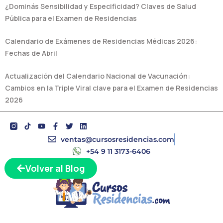
¿Dominás Sensibilidad y Especificidad? Claves de Salud
Pública para el Examen de Residencias
Calendario de Exámenes de Residencias Médicas 2026:
Fechas de Abril
Actualización del Calendario Nacional de Vacunación:
Cambios en la Triple Viral clave para el Examen de Residencias
2026
Y
F
T
L
o
a
w
i
u
c
i
n
ventas@cursosresidencias.com
t
e
t
k
+54 9 11 3173-6406
u
b
t
e
b
o
e
d
Volver al Blog
e
o
r
i
k
n
-
f