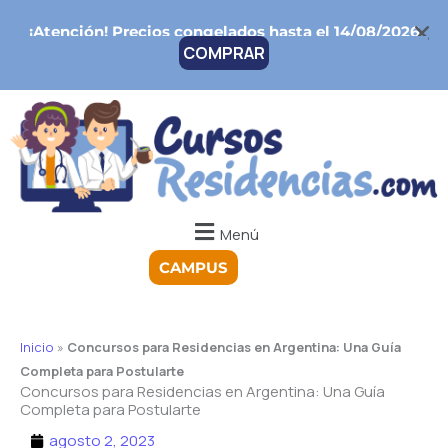
Ir
¡Atención!
Precios congelados hasta el 14/08/2026
al
COMPRAR
contenido
Menú
CAMPUS
Inicio
»
Concursos para Residencias en Argentina: Una Guía
Completa para Postularte
Concursos para Residencias en Argentina: Una Guía
Completa para Postularte
agosto 2, 2023