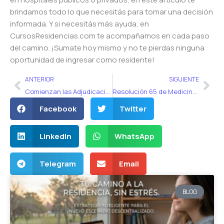
brindamos todo lo que necesitás para tomar una decisión
informada. Y si necesitás más ayuda, en
CursosResidencias.com te acompañamos en cada paso
del camino. ¡Sumate hoy mismo y no te pierdas ninguna
oportunidad de ingresar como residente!
Ant
Sig
ANTERIOR
SIGUIENTE
Comienzan las Adjudicaciones del Concurso Unificado: Todo lo que Necesitas Saber
Resolución 65 de Medicina Legal: ¿Estás preparado para el examen único 2023?
Facebook
Twitter
LinkedIn
WhatsApp
Telegram
Email
BLOG