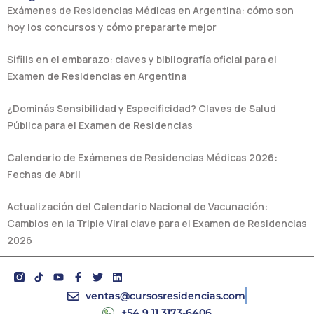
Exámenes de Residencias Médicas en Argentina: cómo son
hoy los concursos y cómo prepararte mejor
Sífilis en el embarazo: claves y bibliografía oficial para el
Examen de Residencias en Argentina
¿Dominás Sensibilidad y Especificidad? Claves de Salud
Pública para el Examen de Residencias
Calendario de Exámenes de Residencias Médicas 2026:
Fechas de Abril
Actualización del Calendario Nacional de Vacunación:
Cambios en la Triple Viral clave para el Examen de Residencias
2026
Y
F
T
L
o
a
w
i
u
c
i
n
ventas@cursosresidencias.com
t
e
t
k
+54 9 11 3173-6406