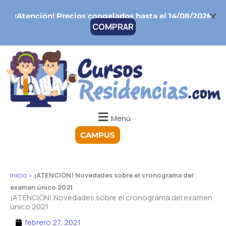
Ir
¡Atención!
Precios congelados hasta el 14/08/2026
al
COMPRAR
contenido
Menú
CAMPUS
Inicio
»
¡ATENCIÓN! Novedades sobre el cronograma del
examen único 2021
¡ATENCIÓN! Novedades sobre el cronograma del examen
único 2021
febrero 27, 2021