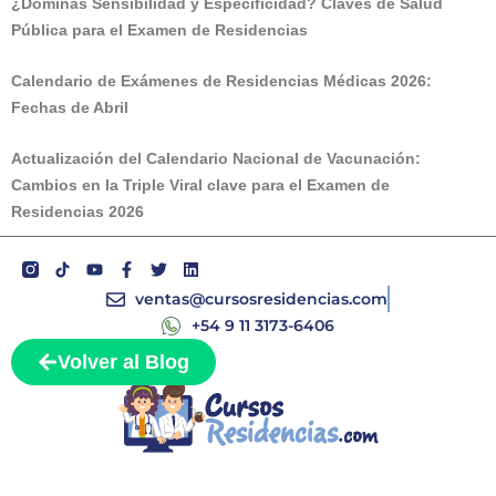
¿Dominás Sensibilidad y Especificidad? Claves de Salud
Pública para el Examen de Residencias
Calendario de Exámenes de Residencias Médicas 2026:
Fechas de Abril
Actualización del Calendario Nacional de Vacunación:
Cambios en la Triple Viral clave para el Examen de
Residencias 2026
Y
F
T
L
o
a
w
i
ventas@cursosresidencias.com
u
c
i
n
t
e
t
k
+54 9 11 3173-6406
u
b
t
e
b
o
e
d
Volver al Blog
e
o
r
i
k
n
-
f