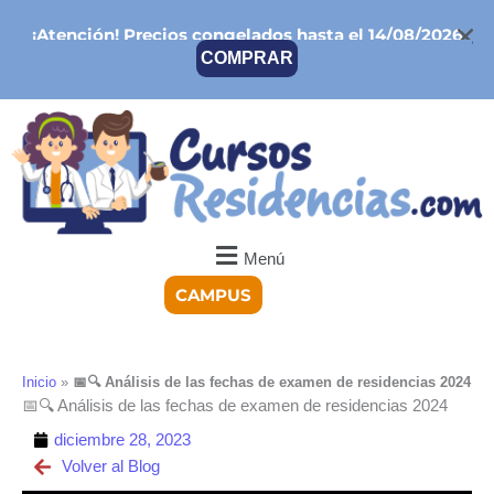
Ir
¡Atención!
Precios congelados hasta el 14/08/2026
al
COMPRAR
contenido
Menú
CAMPUS
Inicio
»
📅🔍 Análisis de las fechas de examen de residencias 2024
📅🔍 Análisis de las fechas de examen de residencias 2024
diciembre 28, 2023
Volver al Blog