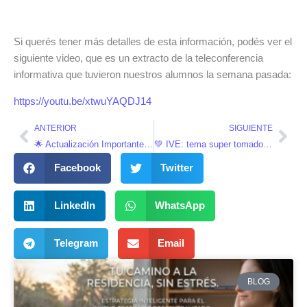
Si querés tener más detalles de esta información, podés ver el
siguiente video, que es un extracto de la teleconferencia
informativa que tuvieron nuestros alumnos la semana pasada:
https://youtu.be/xtwuYAQDJ14
Ant
Sig
ANTERIOR
SIGUIENTE
🌟 Actualización Importante: Bibliografía Examen Residencias Médicas 2024 📚
💚 IVE: tema super tomado en el examen. ¿Sabés qué es? 🙋‍♂️🙋‍♀️
Facebook
Twitter
LinkedIn
WhatsApp
Telegram
Email
BLOG