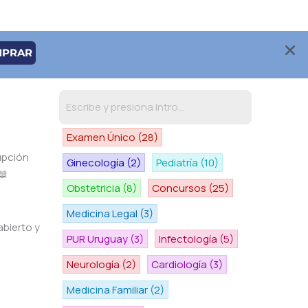
MPRAR
Examen Único
(28)
rupción
Ginecología
(2)
Pediatría
(10)
📖
Obstetricia
(8)
Concursos
(25)
Medicina Legal
(3)
abierto y
PUR Uruguay
(3)
Infectología
(5)
Neurología
(2)
Cardiología
(3)
Medicina Familiar
(2)