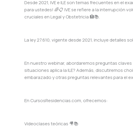
Desde 2021, IVE e ILE son temas frecuentes en el exa
para ustedes! 🌈📋 IVE se refiere a la interrupción vo
cruciales en Legal y Obstetricia 🏥📚.
La ley 27.610, vigente desde 2021, incluye detalles so
En nuestro webinar, abordaremos preguntas claves 
situaciones aplica la ILE? Además, discutiremos ch
embarazado y otras preguntas relevantes para el e
En CursosResidencias.com, ofrecemos:
Videoclases teóricas 🎥📚