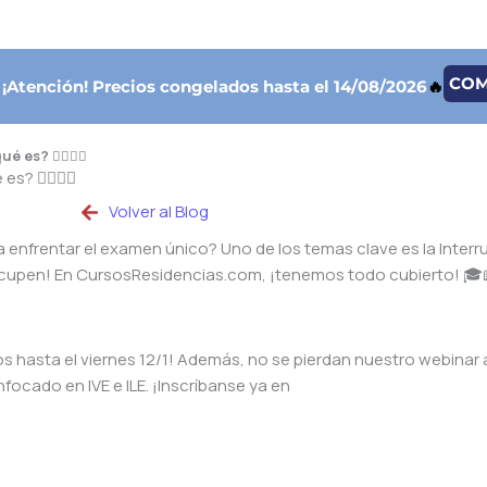
CO

¡Atención!
Precios congelados hasta el 14/08/2026
🔥
es? 🙋‍♂️🙋‍♀️
 🙋‍♂️🙋‍♀️
Volver al Blog
ra enfrentar el examen único? Uno de los temas clave es la Inter
reocupen! En CursosResidencias.com, ¡tenemos todo cubierto! 🎓
 hasta el viernes 12/1! Además, no se pierdan nuestro webinar 
nfocado en IVE e ILE. ¡Inscríbanse ya en