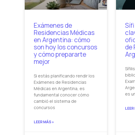
Exámenes de
Síf
Residencias Médicas
cla
en Argentina: cómo
ofi
son hoy los concursos
de 
y cómo prepararte
Arg
mejor
Sífil
bibli
Si estás planificando rendir los
Exam
Exámenes de Residencias
Argen
Médicas en Argentina, es
es u
fundamental conocer cómo
cambió el sistema de
concursos
LEER
LEER MÁS »