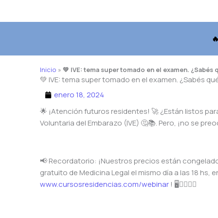

Inicio
»
💚 IVE: tema super tomado en el examen. ¿Sabés qué 
💚 IVE: tema super tomado en el examen. ¿Sabés qué es?
enero 18, 2024
🌟 ¡Atención futuros residentes! 🚀 ¿Están listos pa
Voluntaria del Embarazo (IVE) 🤔📚. Pero, ¡no se p
📢 Recordatorio: ¡Nuestros precios están congelados
gratuito de Medicina Legal el mismo día a las 18 hs, e
www.cursosresidencias.com/webinar
! 🖥️👩‍⚕️👨‍⚕️