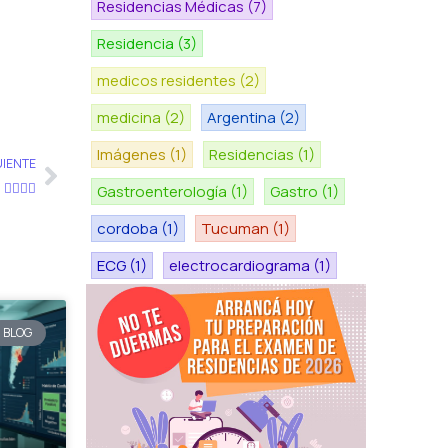
Residencias Médicas
(7)
Residencia
(3)
medicos residentes
(2)
medicina
(2)
Argentina
(2)
Siguiente
Imágenes
(1)
Residencias
(1)
UIENTE
️🙋‍♀️
Gastroenterología
(1)
Gastro
(1)
cordoba
(1)
Tucuman
(1)
ECG
(1)
electrocardiograma
(1)
BLOG