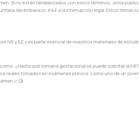
men. Si no están familiarizados con estos términos, ¡esta public
luntaria del embarazo, e ILE a la interrupción legal. Estos temas s
bre IVE y ILE y es parte esencial de nuestros materiales de estudi
como: ¿Hasta qué semana gestacional se puede solicitar la IVE
oice reales tomados en exámenes previos, como uno de un joven
xamen 📈🧐.