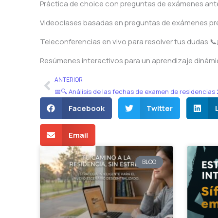
Práctica de choice con preguntas de exámenes ante
Videoclases basadas en preguntas de exámenes prev
Teleconferencias en vivo para resolver tus dudas 
Resúmenes interactivos para un aprendizaje dinámi
Ant
ANTERIOR
📅🔍 Análisis de las fechas de examen de residencias
Facebook
Twitter
Email
BLOG