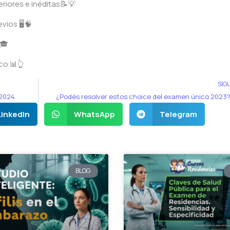
riores e inéditas📝💡
ios 🖥️🧠
🎓
co 📊👆
SIG
 2024
¿Podés resolver estos choice del examen único 2023? 🙋‍♂
LinkedIn
WhatsApp
Telegram
BLOG