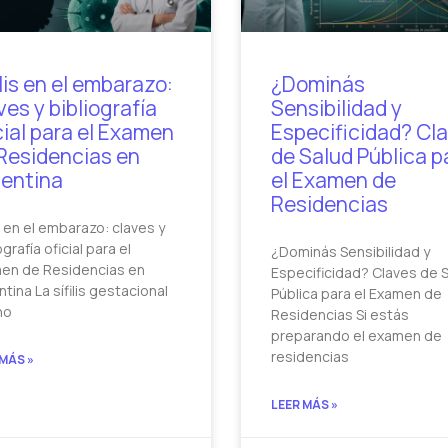
ilis en el embarazo:
¿Dominás
ves y bibliografía
Sensibilidad y
cial para el Examen
Especificidad? Cl
Residencias en
de Salud Pública p
entina
el Examen de
Residencias
is en el embarazo: claves y
ografía oficial para el
¿Dominás Sensibilidad y
en de Residencias en
Especificidad? Claves de 
tina La sífilis gestacional
Pública para el Examen de
no
Residencias Si estás
preparando el examen de
residencias
 MÁS »
LEER MÁS »