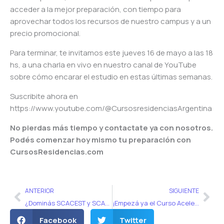
acceder a la mejor preparación, con tiempo para
aprovechar todos los recursos de nuestro campus y a un
precio promocional.
Para terminar, te invitamos este jueves 16 de mayo a las 18
hs, a una charla en vivo en nuestro canal de YouTube
sobre cómo encarar el estudio en estas últimas semanas.
Suscribite ahora en
https://www.youtube.com/@CursosresidenciasArgentina
No pierdas más tiempo y contactate ya con nosotros.
Podés comenzar hoy mismo tu preparación con
CursosResidencias.com
Ant
Sig
ANTERIOR
SIGUIENTE
¿Dominás SCACEST y SCASEST para el examen de residencias? 🤷‍♀️
¡Empezá ya el Curso Acelerado! 🚀
Facebook
Twitter