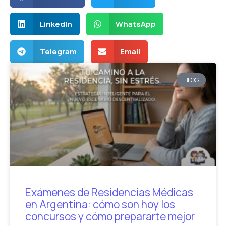
LinkedIn
WhatsApp
Telegram
Email
BLOG
Exámenes de Residencias Médicas
en Argentina: cómo son hoy los
concursos y cómo prepararte mejor