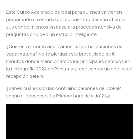
Este Curso Acelerado es ideal para quienes ya vienen
preparando su estudio por su cuenta y desean afianzar
sus conocimientos en base a la práctica intensiva de
preguntas choice y un estudio inteligente.
¿Querés ver cómo analizamos las actualizaciones de
cada materia? No te pierdas este breve video de 6
minutos donde mencionamos los principales cambios en
la bibliografía 2024 en Pediatría y resolvemos un choice de
recepción del RN.
¿Sabés cuáles son las contraindicaciones del CoPaP
según el consenso “La Primera hora de vida”?
🤔