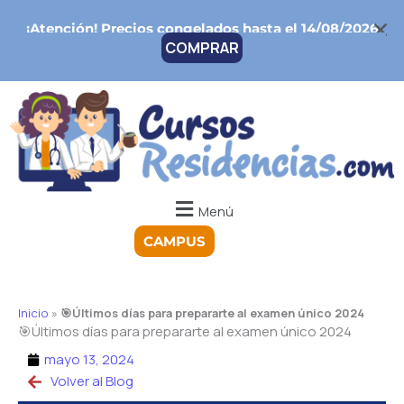
Ir
¡Atención!
Precios congelados hasta el 14/08/2026
al
COMPRAR
contenido
Menú
CAMPUS
Inicio
»
🎯Últimos días para prepararte al examen único 2024
🎯Últimos días para prepararte al examen único 2024
mayo 13, 2024
Volver al Blog