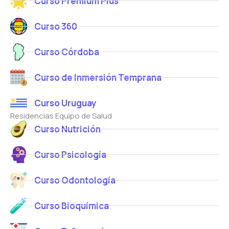
Curso Premium Plus
Curso 360
Curso Córdoba
Curso de Inmersión Temprana
Curso Uruguay
Residencias Equipo de Salud
Curso Nutrición
Curso Psicología
Curso Odontología
Curso Bioquímica