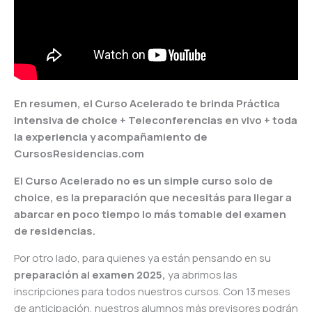
En resumen, el Curso Acelerado te brinda Práctica
intensiva de choice + Teleconferencias en vivo + toda
la experiencia y acompañamiento de
CursosResidencias.com
El Curso Acelerado no es un simple curso solo de
choice, es la preparación que necesitás para llegar a
abarcar en poco tiempo lo más tomable del examen
de residencias.
Por otro lado, para quienes ya están pensando en su
preparación al examen 2025,
ya abrimos las
inscripciones para todos nuestros cursos. Con 13 meses
de anticipación, nuestros alumnos más previsores podrán