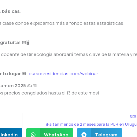
s básicas
.
a clase donde explicamos más a fondo estas estadísticas:
gratuita!
📅🖥️
a docente de Ginecología abordará temas clave de la materia y r
r tu lugar
🎟️:
cursosresidencias.com/webinar
examen 2025
✍️📅
 precios congelados hasta el 13 de este mes!
SIG
¡Faltan menos de 2 meses para la PUR en Urug
LinkedIn
WhatsApp
Telegram