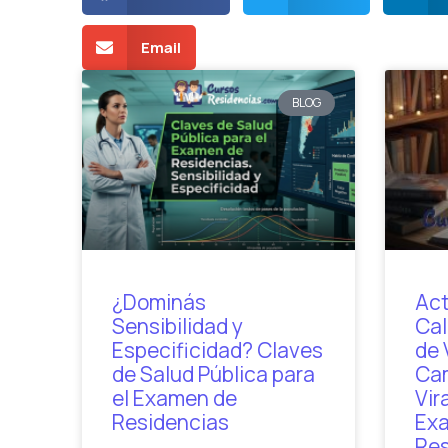
Email
BLOG
¿Dominás
Act
Sensibilidad y
Cal
Especificidad? Claves
de 
de Salud Pública para
Cam
el Examen de
Vir
Residencias
Ex
Res