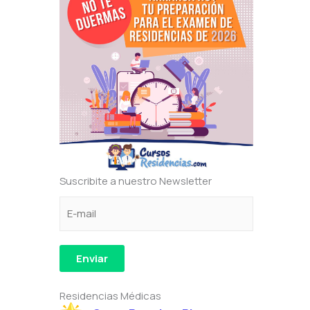
Suscribite a nuestro Newsletter
C
e
C
o
l
o
r
e
r
r
c
r
Enviar
e
t
e
o
r
o
Residencias Médicas
e
ó
C