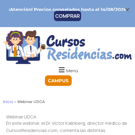
Ir
¡Atención!
Precios congelados hasta el 14/08/2026
al
COMPRAR
contenido
Menú
CAMPUS
Inicio
»
Webinar UDCA
Webinar UDCA
En este webinar, el Dr. Víctor Kalinberg, director médico de
CursosResidencias.com, comenta las distintas