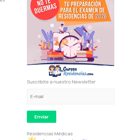
Suscribite a nuestro Newsletter
C
C
C
o
o
o
r
r
r
r
r
r
Enviar
e
e
e
o
o
o
Residencias Médicas
e
e
C