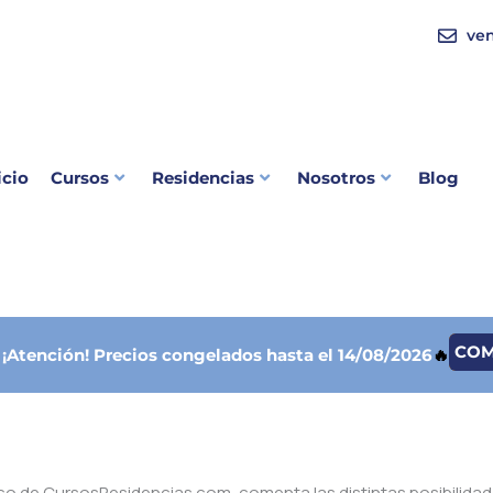
ve
icio
Cursos
Residencias
Nosotros
Blog
CO

¡Atención!
Precios congelados hasta el 14/08/2026
🔥
édico de CursosResidencias.com, comenta las distintas posibilida