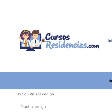
Ir
al
contenido
In

Inicio
»
Prueba codigo
Prueba codigo