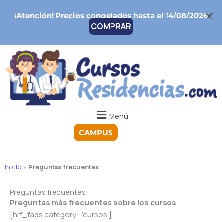
Ir
¡Atención!
Precios congelados hasta el 14/08/2026
al
COMPRAR
contenido
Menú
CAMPUS
Inicio
»
Preguntas frecuentes
Preguntas frecuentes
Preguntas más frecuentes sobre los cursos
[hrf_faqs category=’cursos’]