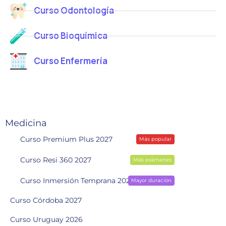
o
Curso Odontología
C
o
Curso Bioquímica
r
r
Curso Enfermería
e
o
Medicina
Curso Premium Plus 2027
Más popular
Curso Resi 360 2027
Más exámenes
Curso Inmersión Temprana 2028
Mayor duración
Curso Córdoba 2027
Curso Uruguay 2026