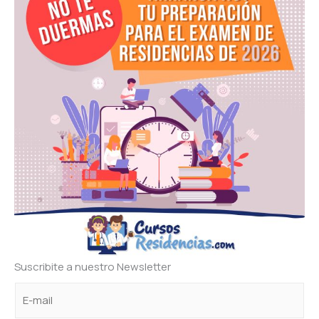
Suscribite a nuestro Newsletter
C
e
e
o
l
l