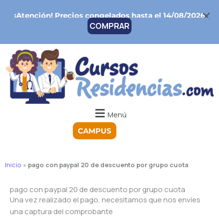
Ir
¡Atención!
Precios congelados hasta el 14/08/2026
al
COMPRAR
contenido
Menú
CAMPUS
Inicio
»
pago con paypal 20 de descuento por grupo cuota
pago con paypal 20 de descuento por grupo cuota
Una vez realizado el pago, necesitamos que nos envíes
una captura del comprobante