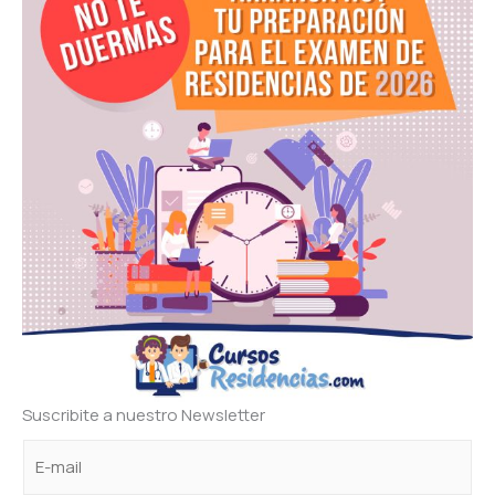
Suscribite a nuestro Newsletter
C
*
C
o
C
o