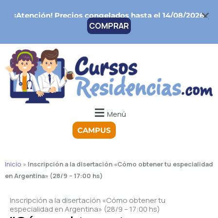
Ir
¡Atención!
Precios congelados hasta el 14/08/2026
al
COMPRAR
contenido
Menú
CAMPUS
Inicio
»
Inscripción a la disertación «Cómo obtener tu especialidad
en Argentina» (28/9 – 17:00 hs)
Inscripción a la disertación «Cómo obtener tu
especialidad en Argentina» (28/9 – 17:00 hs)