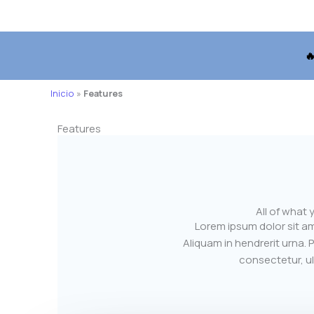

Inicio
»
Features
Features
All of what
Lorem ipsum dolor sit am
Aliquam in hendrerit urna. P
consectetur, ul