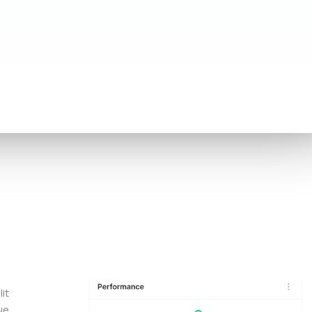
it
ue