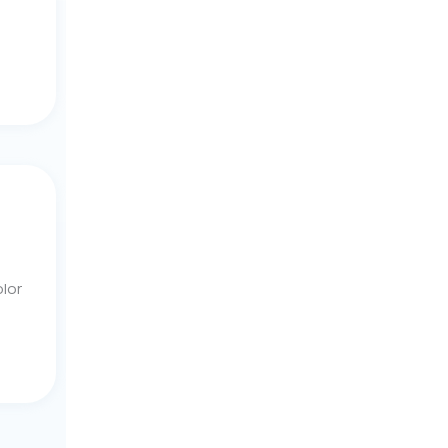
m
lor