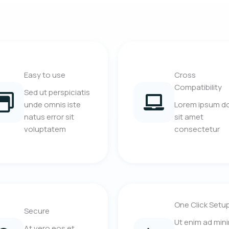
Easy to use
Cross
Compatibility
Sed ut perspiciatis
unde omnis iste
Lorem ipsum do
natus error sit
sit amet
voluptatem
consectetur
One Click Setu
Secure
Ut enim ad min
At vero eos et