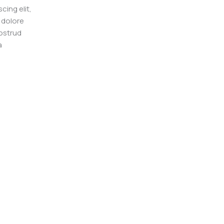
cing elit,
 dolore
ostrud
a