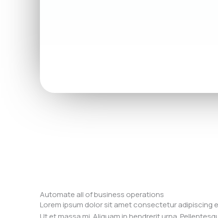
Automate all of business operations
Lorem ipsum dolor sit amet consectetur adipiscing el
Ut et massa mi. Aliquam in hendrerit urna. Pellentesq