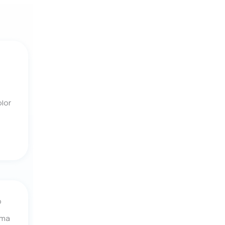
lor
p
ima