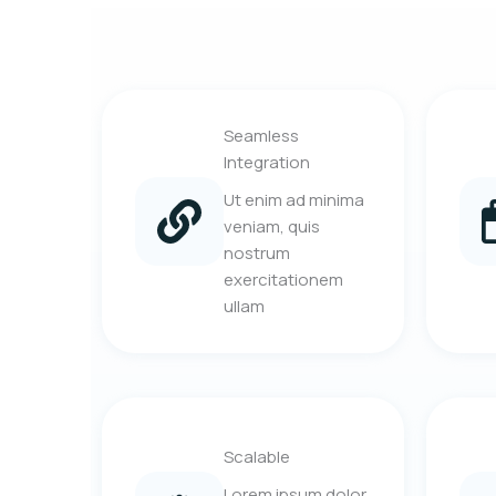
Seamless
Integration
Ut enim ad minima
veniam, quis
nostrum
exercitationem
ullam
Scalable
Lorem ipsum dolor