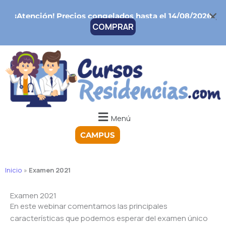
Ir
¡Atención!
Precios congelados hasta el 14/08/2026
al
COMPRAR
contenido
Menú
CAMPUS
Inicio
»
Examen 2021
Examen 2021
En este webinar comentamos las principales
características que podemos esperar del examen único