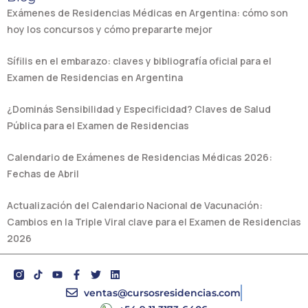
Exámenes de Residencias Médicas en Argentina: cómo son
hoy los concursos y cómo prepararte mejor
Sífilis en el embarazo: claves y bibliografía oficial para el
Examen de Residencias en Argentina
¿Dominás Sensibilidad y Especificidad? Claves de Salud
Pública para el Examen de Residencias
Calendario de Exámenes de Residencias Médicas 2026:
Fechas de Abril
Actualización del Calendario Nacional de Vacunación:
Cambios en la Triple Viral clave para el Examen de Residencias
2026
Y
F
T
L
o
a
w
i
u
c
i
n
ventas@cursosresidencias.com
t
e
t
k