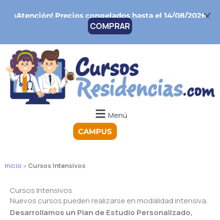
Ir
¡Atención!
Precios congelados hasta el 14/08/2026
al
COMPRAR
contenido
Menú
CAMPUS
Inicio
»
Cursos Intensivos
Cursos Intensivos
Nuevos cursos pueden realizarse en modalidad intensiva.
Desarrollamos un Plan de Estudio Personalizado,